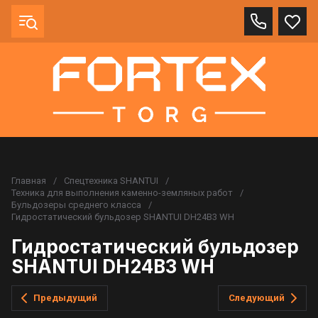
Главная
/
Спецтехника SHANTUI
/
Техника для выполнения каменно-земляных работ
/
Бульдозеры среднего класса
/
Гидростатический бульдозер SHANTUI DH24B3 WH
Гидростатический бульдозер
SHANTUI DH24B3 WH
Предыдущий
Следующий