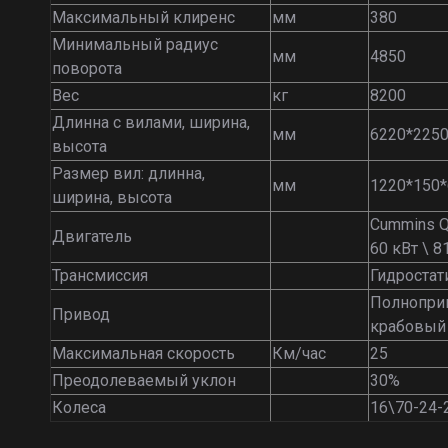
Максимальный клиренс
мм
380
Минимальный радиус
мм
4850
поворота
Вес
кг
8200
Длинна с вилами, ширина,
мм
6220*225
высота
Размер вил: длинна,
мм
1220*150*
ширина, высота
Cummins Q
Двигатель
60 кВт \ 81
Трансмиссия
Гидростат
Полнопри
Привод
крабовый
Максимальная скорость
Км/час
25
Преодолеваемый уклон
30%
Колеса
16\70-24-