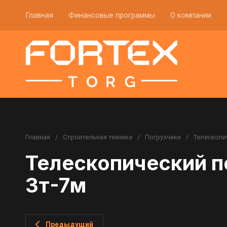
Главная
Финансовые программы
О компании
Главная
/
Строительная техника
/
Погрузчики
/
Телескопи
Телескопический п
3т-7м
Предыдущий