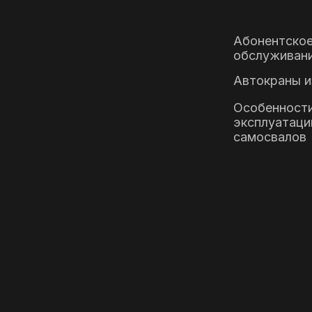
Абонентско
обслуживан
Автокраны и
Особенност
эксплуатаци
самосвалов