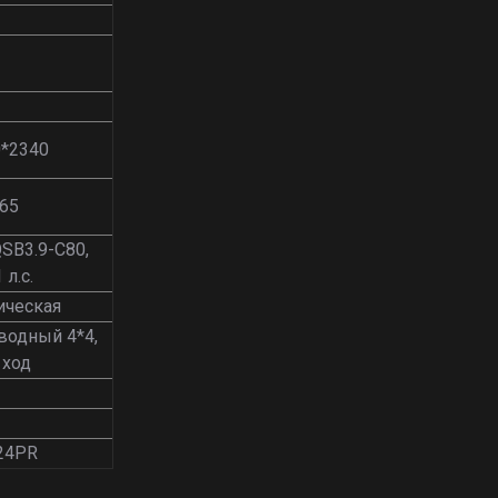
0*2340
65
SB3.9-С80,
 л.с.
ическая
водный 4*4,
 ход
24PR