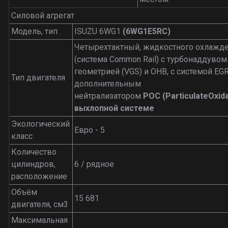
Силовой агрегат
Модель, тип
ISUZU 6WG1
(6WG1E5RC)
Четырехтактный, жидкостного охлажде
(система Common Rail) с турбонаддуво
геометрией (VGS) и OHB, с системой EGR
Тип двигателя
дополнительным
нейтрализатором
POC
(
Particulate
Oxid
выхлопной системе
Экологический
Евро - 5
класс
Количество
цилиндров,
6 / рядное
расположение
Объём
15 681
двигателя, см3
Максимальная