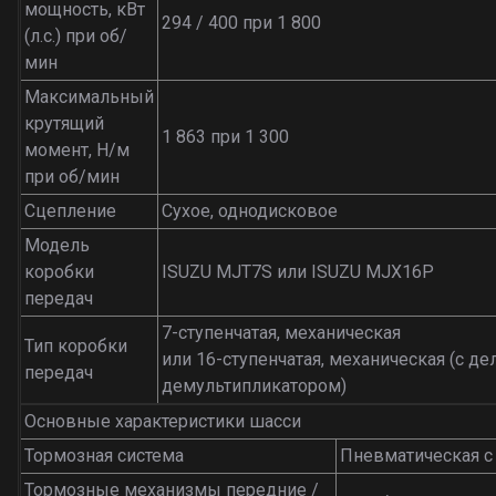
мощность, кВт
294 / 400 при 1 800
(л.с.) при об/
мин
Максимальный
крутящий
1 863 при 1 300
момент, H/м
при об/мин
Сцепление
Сухое, однодисковое
Модель
коробки
ISUZU MJT7S или ISUZU MJX16P
передач
7-ступенчатая, механическая
Тип коробки
или 16-ступенчатая, механическая (с де
передач
демультипликатором)
Основные характеристики шасси
Тормозная система
Пневматическая с
Тормозные механизмы передние /