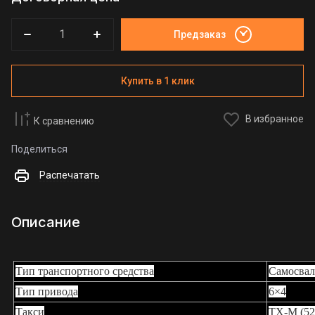
Предзаказ
Купить в 1 клик
В избранное
К сравнению
Поделиться
Распечатать
Описание
Тип транспортного средства
Самосвал
Тип привода
6×4
Такси
TX-M
(5