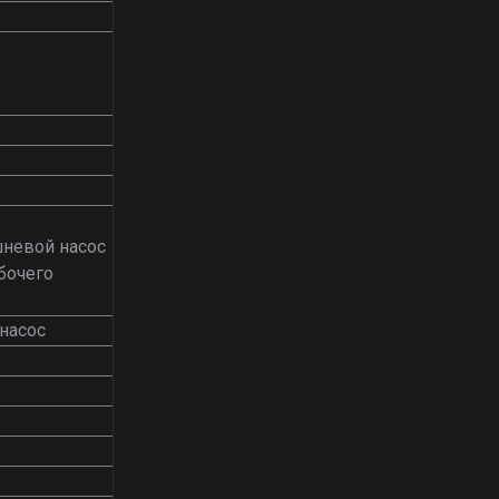
невой насос
бочего
 насос