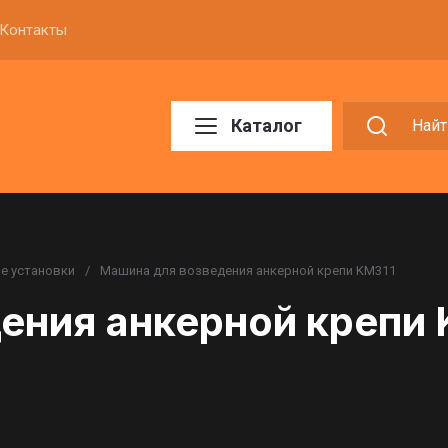
Контакты
Каталог
е установки
/
Машина для возведения анкерной крепи KM311
ения анкерной крепи