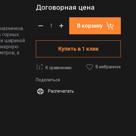
Договорная цена
В корзину
назначена
в горных
ли шириной
анкерную
Купить в 1 клик
етров, а
В избранное
К сравнению
Поделиться
Распечатать