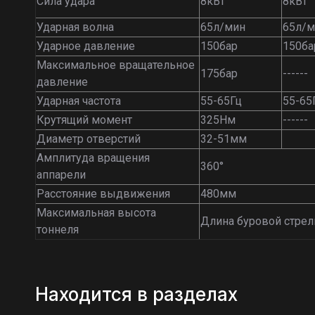
Сила удара
8кВт
8кВт
Ударная волна
65л/мин
65л/
Ударное давление
150бар
150б
Максимальное вращательное
175бар
------
давление
Ударная частота
55-65Гц
55-65
Крутящий момент
325Нм
------
Диаметр отверстий
32-51мм
Амплитуда вращения
360°
аппарели
Расстояние выдвижения
480мм
Максимальная высота
Длина буровой стре
тоннеля
Находится в разделах