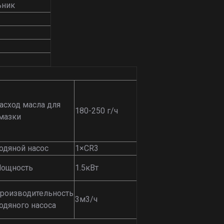
ьник
асход масла для
180-250 г/ч
мазки
одяной насос
1×CR3
ощность
1.5кВт
роизводительность
3м3/ч
одяного насоса