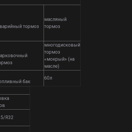
масляный
варийный тормоз
тормоз
многодисковый
тормоз
арковочный
«мокрый» (на
ормоз
масле)
60л
опливный бак
овка
ров
25/R32