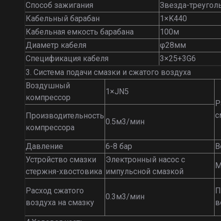
Способ зажигания
Звезда-треугол
Кабельный барабан
1×K440
Кабельная емкость барабана
100м
Диаметр кабеля
φ28мм
Спецификация кабеля
3×25+3G6
3. Система подачи смазки и сжатого воздуха
Воздушный
1×JN5
компрессор
Р
с
Производительность
0.5м3/мин
компрессора
Давление
6-8 бар
В
Устройство смазки
Электронный насос с
М
стержня-хвостовика
импульсной смазкой
Расход сжатого
П
0.3м3/мин
воздуха на смазку
в