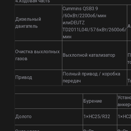
4.Ходовая часть
Cummins QSB3.9
/60кВт/2200об/мин
Дизельный
илиDEUTZ
двигатель
А
TD2011L04I/57.6кВт/2600об/
мин
Очистка выхлопных
Выхлопной катализатор
П
газов
т
Полный привод / коробка
Привод
передач
Т
Устан
Бурение
анке
Долото
1×HC25/R32
1×HC